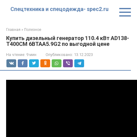
Перейти
Спецтехника и спецодежда- spec2.ru
к
контенту
Главная
»
Полезное
Купить дизельный генератор 110.4 кВт AD138-
T400CM 6BTAA5.9G2 по выгодной цене
На чтение:
9 мин
Опубликовано:
13.12.2023