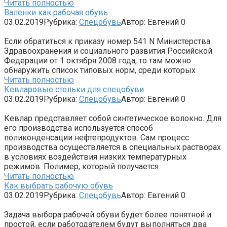
Читать полностью
Валенки как рабочая обувь
03.02.2019
Рубрика:
Спецобувь
Автор:
Евгений
0
Если обратиться к приказу номер 541 N Министерства
Здравоохранения и социального развития Российской
Федерации от 1 октября 2008 года, то там можно
обнаружить список типовых норм, среди которых
Читать полностью
Кевларовые стельки для спецобуви
03.02.2019
Рубрика:
Спецобувь
Автор:
Евгений
0
Кевлар представляет собой синтетическое волокно. Для
его производства используется способ
поликонденсации нефтепродуктов. Сам процесс
производства осуществляется в специальных растворах
в условиях воздействия низких температурных
режимов. Полимер, который получается
Читать полностью
Как выбрать рабочую обувь
03.02.2019
Рубрика:
Спецобувь
Автор:
Евгений
0
Задача выбора рабочей обуви будет более понятной и
простой, если работодателем будут выполняться два