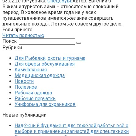
03.02.2019
Рубрика:
Спецобувь
Автор:
Евгений
0
В жизни туристов зима – относительно спокойный
период. В холодное время года не у всех
путешественников имеется желание совершать
длительные походы. Летом же совсем другое дело.
Если принято
Читать полностью
Поиск:
Рубрики
Для Рыбалки, охоты и туризма
Для сферы обслуживания
Камуфляжная
Медицинская одежда
Новости
Полезное
Рабочая одежда
Рабочие перчатки
Униформа для охранников
Новые публикации
Надёжный фундамент для тяжёлой работы: всё о
выборе и применении запчастей для спецтехники