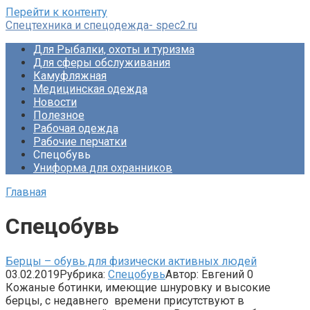
Перейти к контенту
Спецтехника и спецодежда- spec2.ru
Для Рыбалки, охоты и туризма
Для сферы обслуживания
Камуфляжная
Медицинская одежда
Новости
Полезное
Рабочая одежда
Рабочие перчатки
Спецобувь
Униформа для охранников
Главная
Спецобувь
Берцы – обувь для физически активных людей
03.02.2019
Рубрика:
Спецобувь
Автор:
Евгений
0
Кожаные ботинки, имеющие шнуровку и высокие
берцы, с недавнего времени присутствуют в