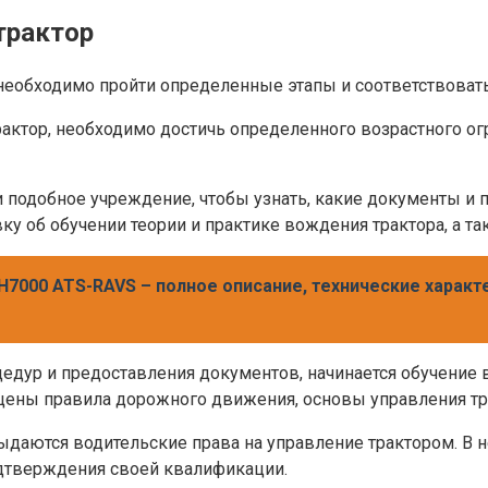
трактор
, необходимо пройти определенные этапы и соответствова
трактор, необходимо достичь определенного возрастного ог
ли подобное учреждение, чтобы узнать, какие документы и
авку об обучении теории и практике вождения трактора, а 
7000 ATS-RAVS – полное описание, технические характе
дур и предоставления документов, начинается обучение в
вещены правила дорожного движения, основы управления т
ыдаются водительские права на управление трактором. В н
одтверждения своей квалификации.