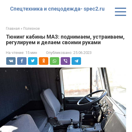
Перейти
Спецтехника и спецодежда- spec2.ru
к
контенту
Главная
»
Полезное
Тюнинг кабины МАЗ: поднимаем, устраиваем,
регулируем и делаем своими руками
На чтение:
15 мин
Опубликовано:
25.06.2023