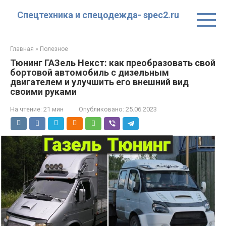
Перейти
Спецтехника и спецодежда- spec2.ru
к
контенту
Главная
»
Полезное
Тюнинг ГАЗель Некст: как преобразовать свой
бортовой автомобиль с дизельным
двигателем и улучшить его внешний вид
своими руками
На чтение:
21 мин
Опубликовано:
25.06.2023