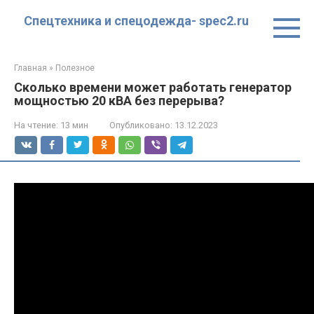
Перейти
Спецтехника и спецодежда- spec2.ru
к
контенту
Главная
»
Полезное
Сколько времени может работать генератор
мощностью 20 кВА без перерыва?
На чтение:
13 мин
Опубликовано:
13.12.2023