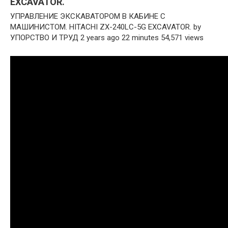
EXCAVATOR.
УПРАВЛЕНИЕ ЭКСКАВАТОРОМ В КАБИНЕ С
МАШИНИСТОМ. HITACHI ZX-240LC-5G EXCAVATOR. by
УПОРСТВО И ТРУД 2 years ago 22 minutes 54,571 views