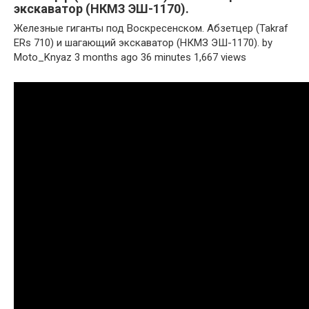
экскаватор (НКМЗ ЭШ-1170).
Железные гиганты под Воскресенском. Абзетцер (Takraf
ERs 710) и шагающий экскаватор (НКМЗ ЭШ-1170). by
Moto_Knyaz 3 months ago 36 minutes 1,667 views