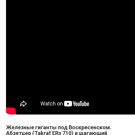
Железные гиганты под Воскресенском.
Абзетцер (Takraf ERs 710) и шагающий