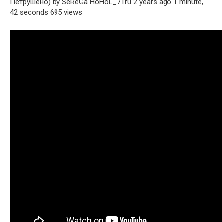
Петрушено) by SeReGa HoHoL_71ru 2 years ago 1 minute,
42 seconds 695 views