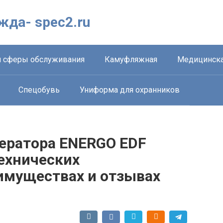
жда- spec2.ru
 сферы обслуживания
Камуфляжная
Медицинска
Спецобувь
Униформа для охранников
нератора ENERGO EDF
технических
еимуществах и отзывах