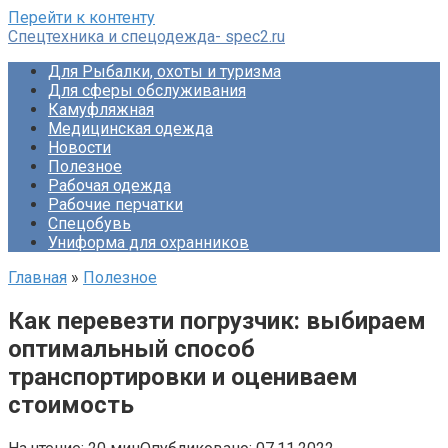
Перейти к контенту
Спецтехника и спецодежда- spec2.ru
Для Рыбалки, охоты и туризма
Для сферы обслуживания
Камуфляжная
Медицинская одежда
Новости
Полезное
Рабочая одежда
Рабочие перчатки
Спецобувь
Униформа для охранников
Главная
»
Полезное
Как перевезти погрузчик: выбираем
оптимальный способ
транспортировки и оцениваем
стоимость