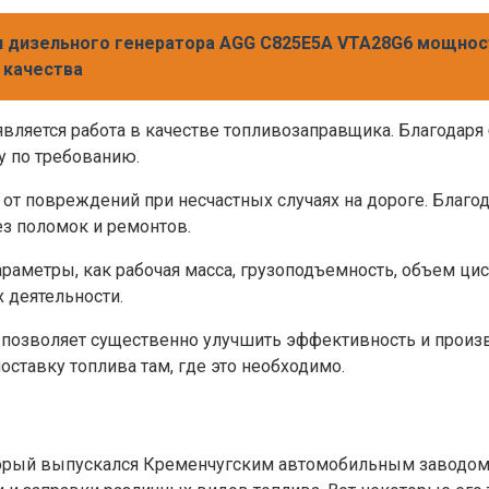
 дизельного генератора AGG C825E5A VTA28G6 мощност
 качества
вляется работа в качестве топливозаправщика. Благодар
у по требованию.
от повреждений при несчастных случаях на дороге. Благ
ез поломок и ремонтов.
раметры, как рабочая масса, грузоподъемность, объем цис
х деятельности.
 позволяет существенно улучшить эффективность и произ
тавку топлива там, где это необходимо.
орый выпускался Кременчугским автомобильным заводом (