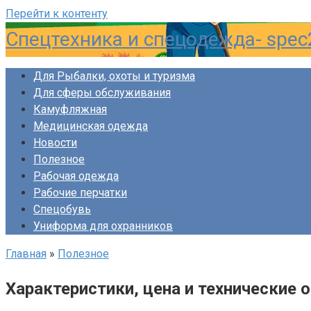
Перейти к контенту
Спецтехника и спецодежда- spec
Для Рыбалки, охоты и туризма
Для сферы обслуживания
Камуфляжная
Медицинская одежда
Новости
Полезное
Рабочая одежда
Рабочие перчатки
Спецобувь
Униформа для охранников
Главная
»
Полезное
Характеристики, цена и технические 