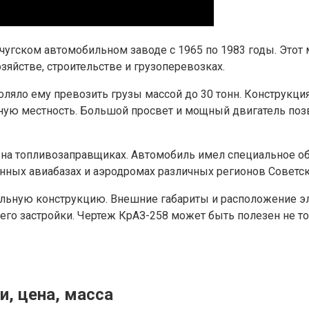
нчугском автомобильном заводе с 1965 по 1983 годы. Это
зяйстве, строительстве и грузоперевозках.
воляло ему превозить грузы массой до 30 тонн. Конструкци
нную местность. Большой просвет и мощный двигатель по
 на топливозаправщиках. Автомобиль имел специальное о
енных авиабазах и аэродромах различных регионов Советс
альную конструкцию. Внешние габариты и расположение эл
его застройки. Чертеж КрАЗ-258 может быть полезен не т
и, цена, масса