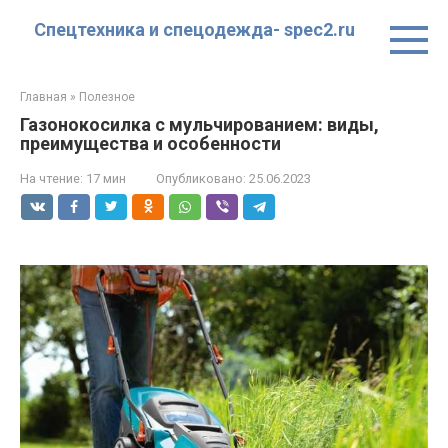
Перейти
Спецтехника и спецодежда- spec2.ru
к
контенту
Главная
»
Полезное
Газонокосилка с мульчированием: виды,
преимущества и особенности
На чтение:
17 мин
Опубликовано:
25.06.2023