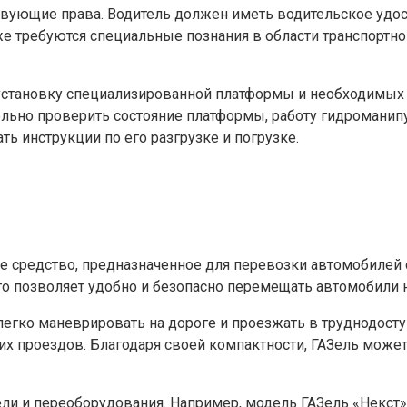
вующие права. Водитель должен иметь водительское удост
же требуются специальные познания в области транспортн
 установку специализированной платформы и необходимы
льно проверить состояние платформы, работу гидроманип
ь инструкции по его разгрузке и погрузке.
ое средство, предназначенное для перевозки автомобиле
о позволяет удобно и безопасно перемещать автомобили 
легко маневрировать на дороге и проезжать в труднодост
ких проездов. Благодаря своей компактности, ГАЗель мож
ели и переоборудования. Например, модель ГАЗель «Некст