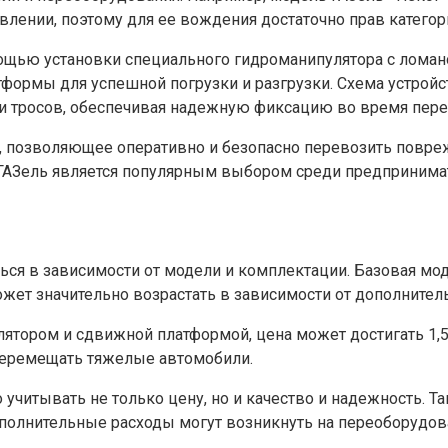
влении, поэтому для ее вождения достаточно прав категор
ощью установки специального гидроманипулятора с ломано
тформы для успешной погрузки и разгрузки. Схема устройс
и тросов, обеспечивая надежную фиксацию во время пере
о, позволяющее оперативно и безопасно перевозить повр
 ГАЗель является популярным выбором среди предпринимат
ься в зависимости от модели и комплектации. Базовая мо
может значительно возрастать в зависимости от дополните
лятором и сдвижной платформой, цена может достигать 1,
еремещать тяжелые автомобили.
учитывать не только цену, но и качество и надежность. Т
Дополнительные расходы могут возникнуть на переоборудо