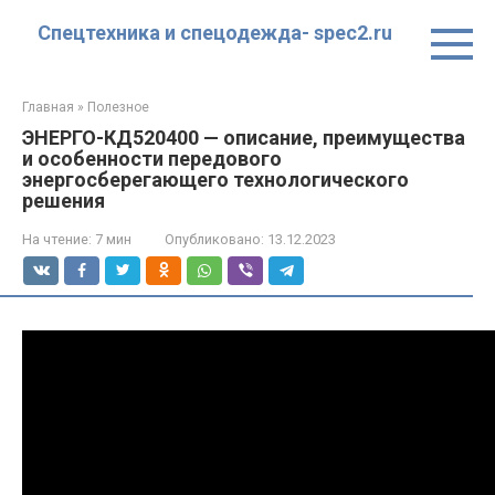
Перейти
Спецтехника и спецодежда- spec2.ru
к
контенту
Главная
»
Полезное
ЭНЕРГО-КД520400 — описание, преимущества
и особенности передового
энергосберегающего технологического
решения
На чтение:
7 мин
Опубликовано:
13.12.2023