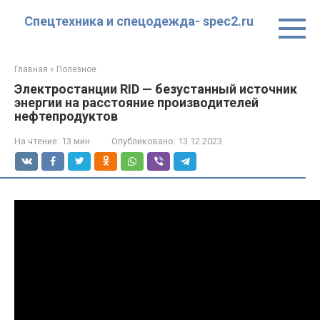
Перейти
Спецтехника и спецодежда- spec2.ru
к
контенту
Главная
»
Полезное
Электростанции RID — безустанный источник
энергии на расстояние производителей
нефтепродуктов
На чтение:
13 мин
Опубликовано:
13.12.2023