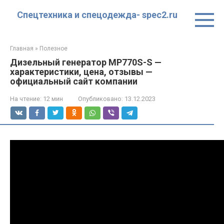
Перейти
Спецтехника и спецодежда- spec2.ru
к
контенту
Главная
»
Полезное
Дизельный генератор MP770S-S —
характеристики, цена, отзывы —
официальный сайт компании
На чтение:
12 мин
Опубликовано:
13.12.2023