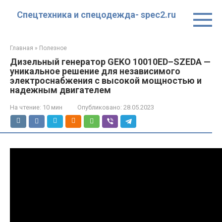
Перейти
Спецтехника и спецодежда- spec2.ru
к
контенту
Главная
»
Полезное
Дизельный генератор GEKO 10010ED–SZEDA —
уникальное решение для независимого
электроснабжения с высокой мощностью и
надежным двигателем
На чтение:
10 мин
Опубликовано:
28.05.2023