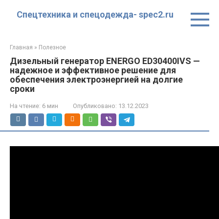
Перейти
Спецтехника и спецодежда- spec2.ru
к
контенту
Главная
»
Полезное
Дизельный генератор ENERGO ED30400IVS —
надежное и эффективное решение для
обеспечения электроэнергией на долгие
сроки
На чтение:
6 мин
Опубликовано:
13.12.2023