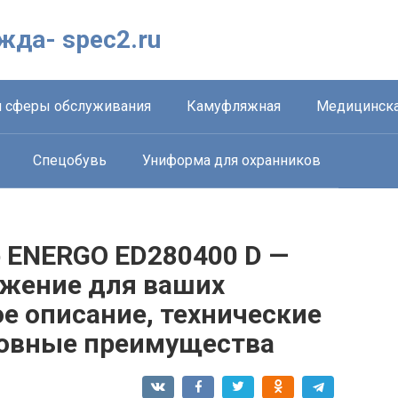
жда- spec2.ru
 сферы обслуживания
Камуфляжная
Медицинска
Спецобувь
Униформа для охранников
 ENERGO ED280400 D —
жение для ваших
е описание, технические
новные преимущества