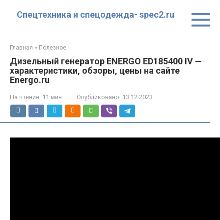
Перейти
Спецтехника и спецодежда- spec2.ru
к
контенту
Главная
»
Полезное
Дизельный генератор ENERGO ED185400 IV —
характеристики, обзоры, цены на сайте
Energo.ru
На чтение:
11 мин
Опубликовано:
13.12.2023