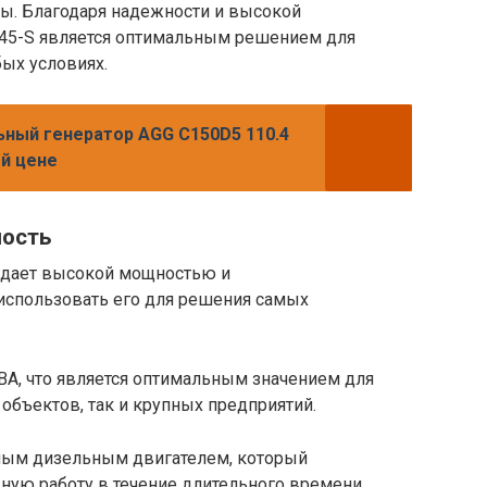
ы. Благодаря надежности и высокой
B45-S является оптимальным решением для
ых условиях.
ьный генератор AGG C150D5 110.4
ой цене
ность
адает высокой мощностью и
 использовать его для решения самых
ВА, что является оптимальным значением для
объектов, так и крупных предприятий.
ным дизельным двигателем, который
ную работу в течение длительного времени.