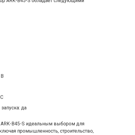
атор ARK-B45-S обладает следующими
 В
°C
запуска: да
р ARK-B45-S идеальным выбором для
включая промышленность, строительство,