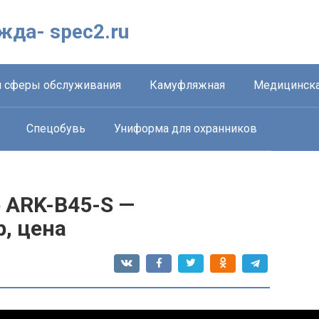
жда- spec2.ru
 сферы обслуживания
Камуфляжная
Медицинска
Спецобувь
Униформа для охранников
 ARK-B45-S —
р, цена