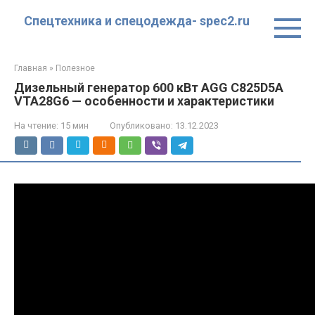
Перейти
Спецтехника и спецодежда- spec2.ru
к
контенту
Главная
»
Полезное
Дизельный генератор 600 кВт AGG C825D5A
VTA28G6 — особенности и характеристики
На чтение:
15 мин
Опубликовано:
13.12.2023