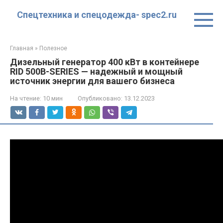
Перейти
Спецтехника и спецодежда- spec2.ru
к
контенту
Главная
»
Полезное
Дизельный генератор 400 кВт в контейнере
RID 500B-SERIES — надежный и мощный
источник энергии для вашего бизнеса
На чтение:
10 мин
Опубликовано:
13.12.2023