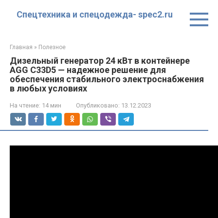
Перейти
Спецтехника и спецодежда- spec2.ru
к
контенту
Главная
»
Полезное
Дизельный генератор 24 кВт в контейнере
AGG C33D5 — надежное решение для
обеспечения стабильного электроснабжения
в любых условиях
На чтение:
14 мин
Опубликовано:
13.12.2023