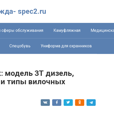
жда- spec2.ru
 сферы обслуживания
Камуфляжная
Медицинска
Спецобувь
Униформа для охранников
: модель 3Т дизель,
 и типы вилочных