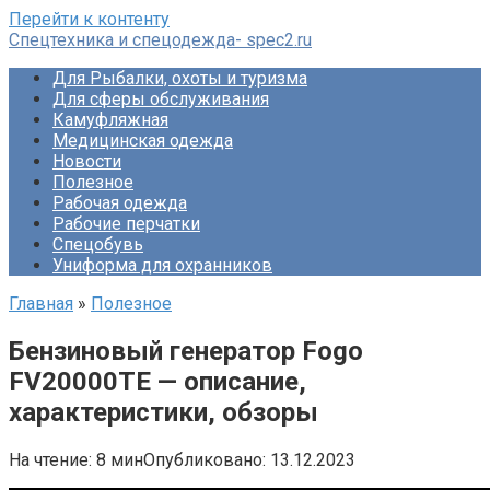
Перейти к контенту
Спецтехника и спецодежда- spec2.ru
Для Рыбалки, охоты и туризма
Для сферы обслуживания
Камуфляжная
Медицинская одежда
Новости
Полезное
Рабочая одежда
Рабочие перчатки
Спецобувь
Униформа для охранников
Главная
»
Полезное
Бензиновый генератор Fogo
FV20000TE — описание,
характеристики, обзоры
На чтение:
8 мин
Опубликовано:
13.12.2023