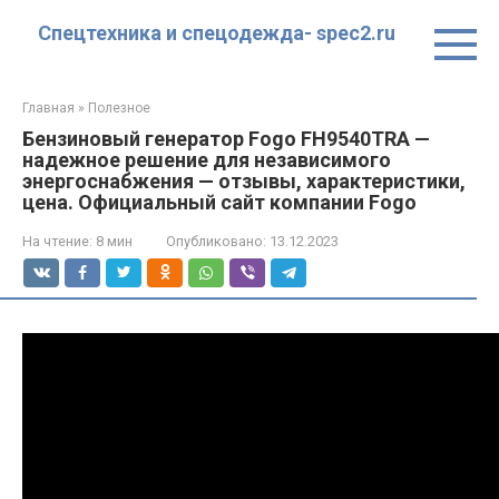
Перейти
Спецтехника и спецодежда- spec2.ru
к
контенту
Главная
»
Полезное
Бензиновый генератор Fogo FH9540TRA —
надежное решение для независимого
энергоснабжения — отзывы, характеристики,
цена. Официальный сайт компании Fogo
На чтение:
8 мин
Опубликовано:
13.12.2023