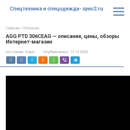
Перейти
Спецтехника и спецодежда- spec2.ru
к
контенту
Главная
»
Полезное
AGG PTD 306CEAG — описание, цены, обзоры
Интернет-магазин
На чтение:
9 мин
Опубликовано:
13.12.2023