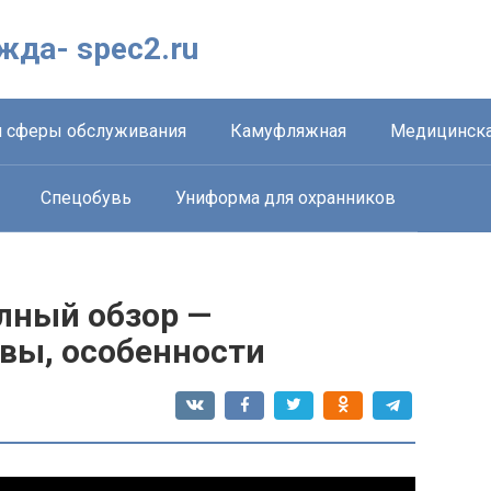
жда- spec2.ru
 сферы обслуживания
Камуфляжная
Медицинска
Спецобувь
Униформа для охранников
олный обзор —
ывы, особенности