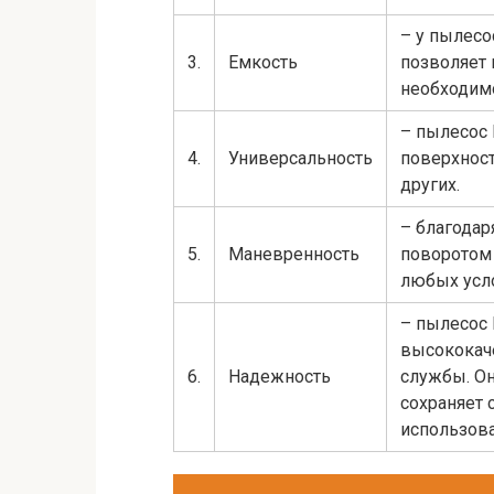
– у пылесо
3.
Емкость
позволяет 
необходимо
– пылесос 
4.
Универсальность
поверхност
других.
– благодар
5.
Маневренность
поворотом 
любых усл
– пылесос 
высококач
6.
Надежность
службы. О
сохраняет 
использова