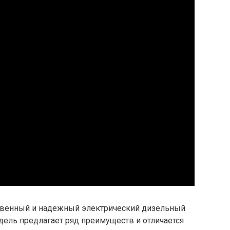
твенный и надежный электрический дизельный
дель предлагает ряд преимуществ и отличается