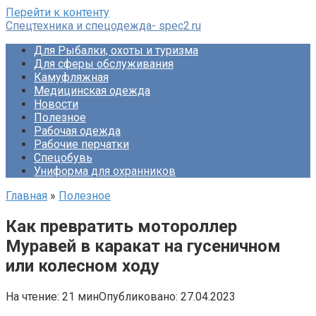
Перейти к контенту
Спецтехника и спецодежда- spec2.ru
Для Рыбалки, охоты и туризма
Для сферы обслуживания
Камуфляжная
Медицинская одежда
Новости
Полезное
Рабочая одежда
Рабочие перчатки
Спецобувь
Униформа для охранников
Главная
»
Полезное
Как превратить мотороллер
Муравей в каракат на гусеничном
или колесном ходу
На чтение:
21 мин
Опубликовано:
27.04.2023