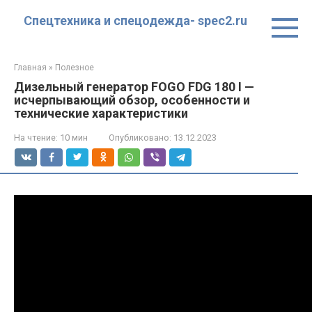
Перейти
Спецтехника и спецодежда- spec2.ru
к
контенту
Главная
»
Полезное
Дизельный генератор FOGO FDG 180 I —
исчерпывающий обзор, особенности и
технические характеристики
На чтение:
10 мин
Опубликовано:
13.12.2023