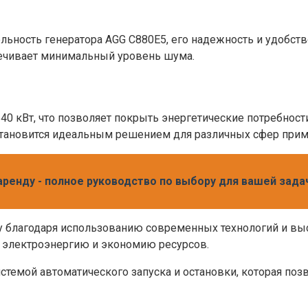
ность генератора AGG C880E5, его надежность и удобство
печивает минимальный уровень шума.
 кВт, что позволяет покрыть энергетические потребности
становится идеальным решением для различных сфер прим
аренду - полное руководство по выбору для вашей зада
у благодаря использованию современных технологий и в
 электроэнергию и экономию ресурсов.
стемой автоматического запуска и остановки, которая поз