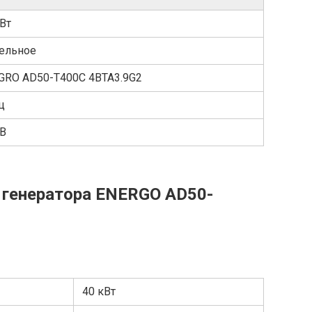
Вт
ельное
GRO AD50-T400C 4BTA3.9G2
ц
 В
 генератора ENERGO AD50-
40 кВт