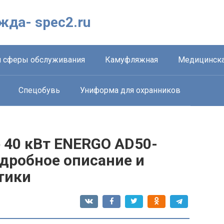
жда- spec2.ru
 сферы обслуживания
Камуфляжная
Медицинска
Спецобувь
Униформа для охранников
 40 кВт ENERGO AD50-
одробное описание и
тики