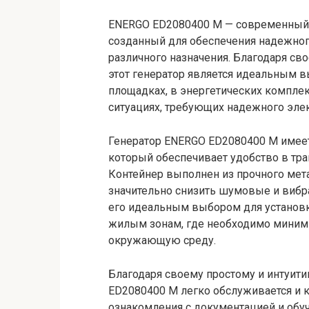
ENERGO ED2080400 M — современный 
созданный для обеспечения надежног
различного назначения. Благодаря св
этот генератор является идеальным 
площадках, в энергетических комплекс
ситуациях, требующих надежного элек
Генератор ENERGO ED2080400 M имее
который обеспечивает удобство в тра
Контейнер выполнен из прочного мета
значительно снизить шумовые и вибра
его идеальным выбором для установк
жилым зонам, где необходимо миним
окружающую среду.
Благодаря своему простому и интуити
ED2080400 M легко обслуживается и 
ознакомления с документацией и обу