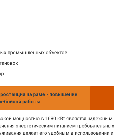
ных промышленных объектов
становок
ор
ростанции на раме - повышение
ребойной работы
сокой мощностью в 1680 кВт является надежным
чения энергетическим питанием требовательных
служивания делает его удобным в использовании и